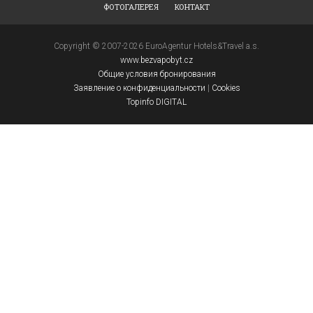
ФОТОГАЛЕРЕЯ
КОНТАКТ
Copyright © 2007-2026 EuroAgentur Hotels&Travel a.s.
www.bezvapobyt.cz
Общие условия бронирования
Заявление о конфиденциальности
|
Cookies
Topinfo DIGITAL