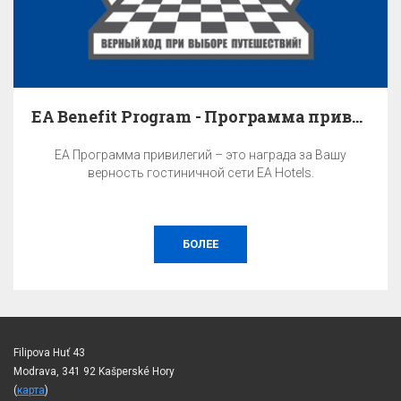
EA Benefit Program - Программа привилегий
EA Программа привилегий – это награда за Вашу
верность гостиничной сети EA Hotels.
БОЛЕЕ
Filipova Huť 43
Modrava, 341 92 Kašperské Hory
(
карта
)