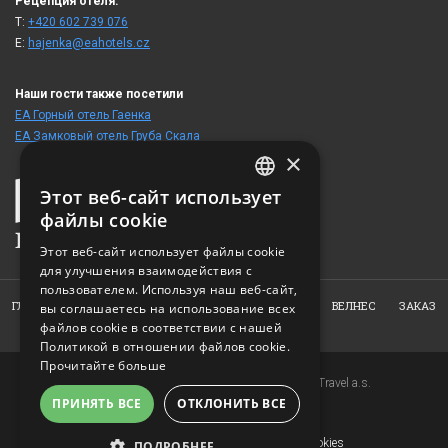
Рецепция отеля:
T:
+420 602 739 076
E:
hajenka@eahotels.cz
Наши гости также посетили
ЕА Горный отель Гаенка
ЕА Замковый отель Груба Скала
×
Этот веб-сайт использует
CZECH
файлы cookie
ENGLISH
Этот веб-сайт использует файлы cookie
для улучшения взаимодействия с
GERMAN
пользователем. Используя наш веб-сайт,
RUSSIAN
ГЛАВНАЯ
О НАС
АПАРТАМЕНТЫ
РЕСТОРАН
ВЕЛНЕС
ЗАКАЗ
вы соглашаетесь на использование всех
ФОТОГАЛЕРЕЯ
КОНТАКТ
файлов cookie в соответствии с нашей
Политикой в ​​отношении файлов cookie.
Прочитайте больше
Copyright © 2007-2026 EuroAgentur Hotels&Travel a.s.
ПРИНЯТЬ ВСЕ
ОТКЛОНИТЬ ВСЕ
www.bezvapobyt.cz
Общие условия бронирования
Заявление о конфиденциальности
|
Cookies
ПОДРОБНЕЕ