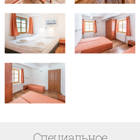
Cпециaльное