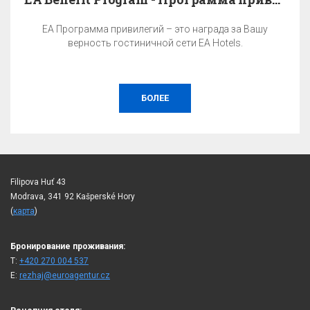
EA Программа привилегий – это награда за Вашу
верность гостиничной сети EA Hotels.
БОЛЕЕ
Filipova Huť 43
Modrava, 341 92 Kašperské Hory
(
карта
)
Бронирование проживания:
T:
+420 270 004 537
E:
rezhaj@euroagentur.cz