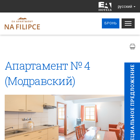
pусский
Togg
БРОНЬ
navig
Апартамент № 4
CПЕЦИAЛЬНОЕ ПРЕДЛОЖЕНИЕ
(Модравский)