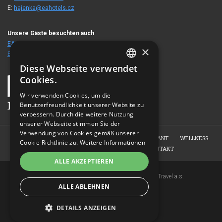
E:
hajenka@eahotels.cz
Unsere Gäste besuchten auch
EA Berghotel Hajenka
×
EA Schlosshotel Hruba Skala
Diese Webseite verwendet
CZECH
Cookies.
ENGLISH
Wir verwenden Cookies, um die
Benutzerfreundlichkeit unserer Website zu
GERMAN
verbessern. Durch die weitere Nutzung
RUSSIAN
unserer Webseite stimmen Sie der
Verwendung von Cookies gemäß unserer
HOME
ÜBER UNS
APPARTEMENTS
RESTAURANT
WELLNESS
Cookie-Richtlinie zu.
Weitere Informationen
RESERVIERUNG
FOTOGALERIE
KONTAKT
ALLE AKZEPTIEREN
Copyright © 2007-2026 EuroAgentur Hotels&Travel a.s.
ALLE ABLEHNEN
www.bezvapobyt.cz
Allgemeine Buchungsbedingungen
Datenschutzerklärung
|
Cookies
DETAILS ANZEIGEN
Topinfo DIGITAL