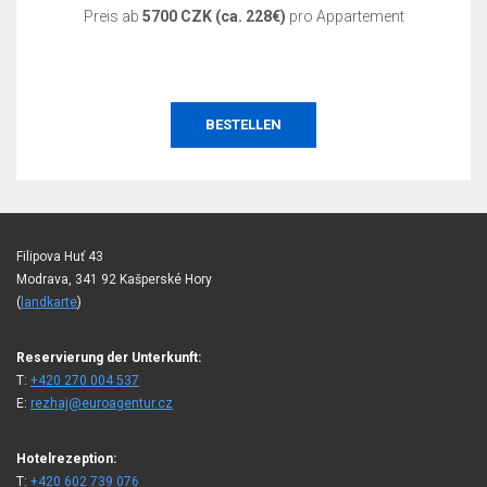
Preis ab
5700 CZK (ca. 228€)
pro Appartement
BESTELLEN
Filipova Huť 43
Modrava, 341 92 Kašperské Hory
(
landkarte
)
Reservierung der Unterkunft:
T:
+420 270 004 537
E:
rezhaj@euroagentur.cz
Hotelrezeption:
T:
+420 602 739 076