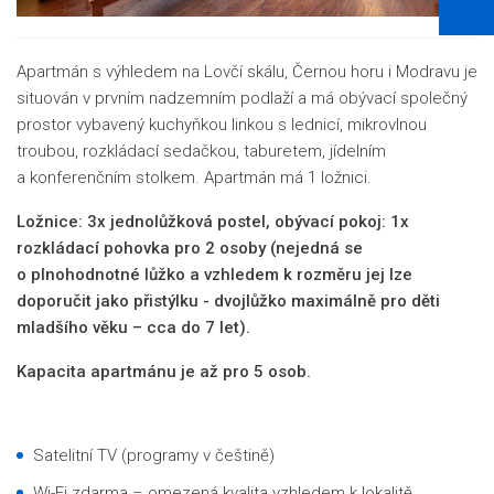
Apartmán s výhledem na Lovčí skálu, Černou horu i Modravu je
situován v prvním nadzemním podlaží a má obývací společný
prostor vybavený kuchyňkou linkou s lednicí, mikrovlnou
troubou, rozkládací sedačkou, taburetem, jídelním
a konferenčním stolkem. Apartmán má 1 ložnici.
Ložnice: 3x jednolůžková postel, obývací pokoj:
1x
rozkládací pohovka pro 2 osoby (nejedná se
o plnohodnotné lůžko a vzhledem k rozměru jej lze
doporučit jako přistýlku - dvojlůžko maximálně pro děti
mladšího věku – cca do 7 let).
Kapacita apartmánu je až pro 5 osob.
Satelitní TV (programy v češtině)
Wi-Fi zdarma – omezená kvalita vzhledem k lokalitě