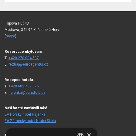
Filipova Huť 43
Modrava, 341 92 Kašperské Hory
(
mapa
)
Rezervace ubytování:
T:
+420 270 004 537
E:
rezhaj@euroagentur.cz
Recepce hotelu:
T:
+420 602 739 076
E:
hajenka@eahotels.cz
Naši hosté navštívili také
EA Horský hotel Hájenka
EA Zámecký hotel Hrubá Skála
×