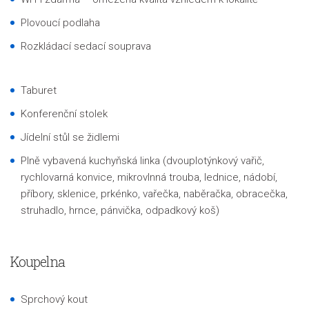
Plovoucí podlaha
Rozkládací sedací souprava
Taburet
Konferenční stolek
Jídelní stůl se židlemi
Plně vybavená kuchyňská linka (dvouplotýnkový vařič,
rychlovarná konvice, mikrovlnná trouba, lednice, nádobí,
příbory, sklenice, prkénko, vařečka, naběračka, obracečka,
struhadlo, hrnce, pánvička, odpadkový koš)
Koupelna
Sprchový kout